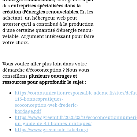
des
entre­prises spécia­lisées dans la
création d’énergies renou­ve­lables
. En les
achetant, un hébergeur web peut
attester qu’il a contribué à la production
d’une certaine quantité d’énergie renou­
ve­lable. Argument inté­ressant pour faire
votre choix.
Vous voulez aller plus loin dans votre
démarche d’écoconception ? Nous vous
conseillons
plusieurs ouvrages et
ressources
pour appro­fondir le sujet
:
https://communicationresponsable.ademe.fr/sites/default
115-bonnespratiques-
ecoconception-web-frederic-
bordage.pdf
https://www.greenit.fr/2020/03/10/ecoconceptionnumer
un-guide-de-45-bonnes-pratiques/
https://www.greencode-label.org/