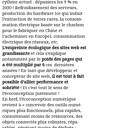
rythme actuel : dépassera les 9 % en
2030 ! Refroidissement des serveurs,
production du hardware (ce qui induit
l’extraction de terres rares, la consom­
mation élec­trique basée sur le charbon
pour le fabriquer en Chine et
l’acheminer en Europe), consom­mation
élec­trique des réseaux, etc.
L’empreinte écolo­gique des sites web est
gran­dis­sante
et cela s’explique
notamment par le
poids des pages qui
a été multiplié par 6
ces dernières
années ! En tant que déve­loppeur et
concepteur de site web,
il est tout à fait
possible d’allier perfor­mance et
sobriété
! Et c’est tout le sens de
l’écoconception justement !
En bref, l’écoconception numé­rique
revient à « concevoir des outils numé­
riques plus fonc­tionnels, plus rapides,
consommant moins de ressources, des
objets connectés plus robustes, répa­
rables, générant moins de déchets :