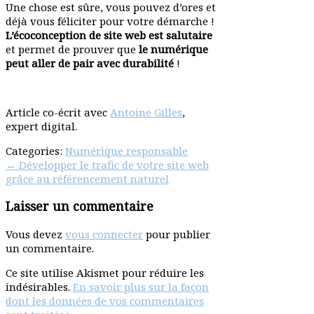
Une chose est sûre, vous pouvez d’ores et
déjà vous féli­citer pour votre démarche !
L’écoconception de site web est salu­taire
et permet de prouver que
le numé­rique
peut aller de pair avec dura­bilité
!
Article co-écrit avec
Antoine Gilles
,
expert digital.
Categories:
Numérique responsable
Post
←
Développer le trafic de votre site web
grâce au référencement naturel
navigation
Laisser un commentaire
Vous devez
vous connecter
pour publier
un commentaire.
Ce site utilise Akismet pour réduire les
indésirables.
En savoir plus sur la façon
dont les données de vos commentaires