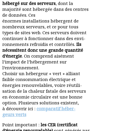
hébergé sur des serveurs
, dont la
majorité sont hébergée dans des centres
de données. Ces
énormes instal­la­tions hébergent de
nombreux serveurs, et ce pour tous
types de sites web. Ces serveurs doivent
continuer à fonc­tionner dans des envi­
ron­ne­ments refroidis et contrôlés.
Ils
néces­sitent donc une grande quantité
d’énergie
. On comprend aisément
l’impact de l’hébergement sur
l’environnement.
Choisir un hébergeur « vert » alliant
faible consom­mation élec­trique et
énergies renou­ve­lables, voire réuti­li­
sation de la chaleur fatale des serveurs
en économie circu­laire est une bonne
option. Plusieurs solu­tions existent,
à découvrir ici :
compa­ratif héber­
geurs verts
Point important :
les CER (certi­ficat
d’énergie renou­ve­lable)
sont générés par