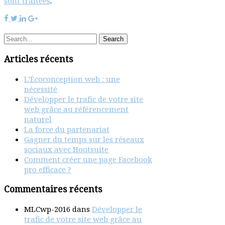
sont traitées
.
MLC-
MLC-
MLC-
MLC-
Conseil
Conseil
Conseil
Conseil
marketing
marketing
marketing
marketing
Digital
Digital
Digital
Digital
partage
partage
partage
partage
Articles récents
partage
Tweeter
partage
partage
Facebook
linkedin
google
L’Écoconception web : une
plus
nécessité
Développer le trafic de votre site
web grâce au référencement
naturel
La force du partenariat
Gagner du temps sur les réseaux
sociaux avec Hootsuite
Comment créer une page Facebook
pro efficace ?
Commentaires récents
MLCwp-2016
dans
Développer le
trafic de votre site web grâce au