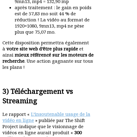
9mn13, mp4 = 132,90 mp
après trai­tement : le gain en poids
est de 57,83 mo soit 44 % de
réduction ! La vidéo au format de
1920×1080, 9mn13, mp4 ne pèse
plus que 75,07 mo.
Cette dispo­sition permettra également
à
votre site web d’être plus rapide
et
ainsi
mieux réfé­rencé sur les moteurs de
recherche
. Une action gagnante sur tous
les plans !
3) Téléchargement vs
Streaming
Le rapport «
L’insoutenable usage de la
vidéo en ligne
» publiée par The Shift
Project indique que le visionnage de
vidéos en ligne aurait produit «
300