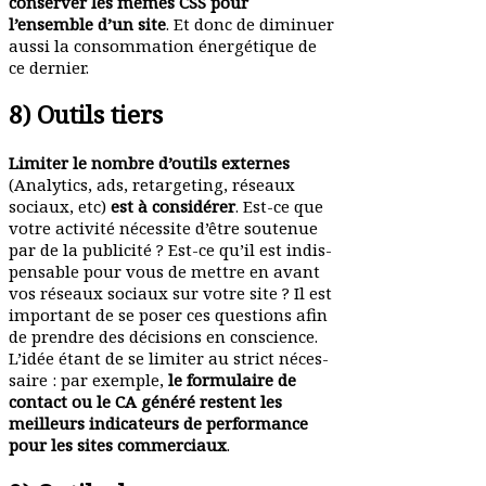
conserver les mêmes CSS pour
l’ensemble d’un site
. Et donc de diminuer
aussi la consom­mation éner­gé­tique de
ce dernier.
8) Outils tiers
Limiter le nombre d’outils externes
(Analytics, ads, retar­geting, réseaux
sociaux, etc)
est à consi­dérer
. Est-ce que
votre activité nécessite d’être soutenue
par de la publicité ? Est-ce qu’il est indis­
pen­sable pour vous de mettre en avant
vos réseaux sociaux sur votre site ? Il est
important de se poser ces ques­tions afin
de prendre des déci­sions en conscience.
L’idée étant de se limiter au strict néces­
saire : par exemple,
le formu­laire de
contact ou le CA généré restent les
meilleurs indi­ca­teurs de perfor­mance
pour les sites commer­ciaux
.