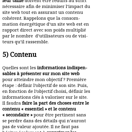
leur taille
doivent être réduits au strict
néces­saire afin de mini­miser l’impact du
site web tout en assurant un contenu
cohérent. Rappelons que la consom­
mation éner­gé­tique d’un site web est en
rapport direct avec son poids multiplié
par le nombre d’utilisateurs ou de visi­
teurs qu’il rassemble.
5) Contenu
Quelles sont les
infor­ma­tions indis­pen­
sables à présenter sur mon site web
pour atteindre mon objectif ? Première
étape : définir l’objectif de son site. Puis,
en fonction de l’objectif choisi, définir les
infor­ma­tions clés à valo­riser sur le site.
Il faudra
faire la part des choses entre le
contenu « essentiel » et le contenu
« secon­daire »
pour être pertinent sans
se perdre dans des détails qui n’auront
pas de valeur ajoutée. Il ne faut pas