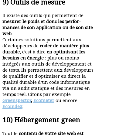
9) Outils de mesure
Il existe des outils qui permettent de
mesurer le poids et donc les perfor­
mances de son appli­cation ou de son site
web
.
Certaines solu­tions permettent aux
déve­lop­peurs de
coder de manière plus
durable
, c’est à dire
en opti­misant les
besoins en énergie
: plus ou moins
intégrés aux outils de déve­lop­pement et
de tests. Ils permettent aux déve­lop­peurs
de qualifier et d’optimiser en direct la
qualité durable d’un code infor­ma­tique
via un audit statique et des mesures en
temps réel. Citons par exemple
Greenspector
,
Ecometer
ou encore
EcoIndex
.
10) Hébergement green
Tout le
contenu de votre site web est