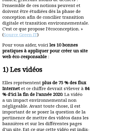
l’ensemble de ces notions peuvent et
doivent être étudiées dès la phase de
conception afin de concilier tran­sition
digitale et tran­sition envi­ron­ne­mentale.
C’est ce que propose l’écoconception. »
(
Source Green IT
)
Pour vous aider, voici
les 10 bonnes
pratiques à appliquer pour créer un site
web éco-responsable
:
1) Les vidéos
Elles repré­sentent
plus de 75 % des flux
Internet
et ce chiffre devrait s’élever à
84
% d’ici la fin de l’année 2020
. La vidéo
a un impact envi­ron­ne­mental non
négli­geable. Avant toute chose, il est
important de se poser la question de la
perti­nence de mettre des vidéos dans les
bannières et sur les diffé­rentes pages
d’un site. Est-ce que cette vidéo est indis­