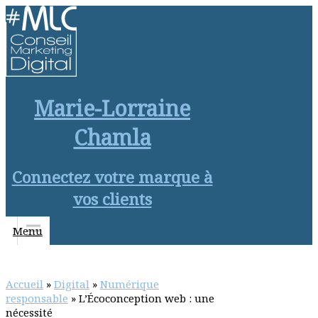
Marie-Lorraine
Chamla
Connectez votre marque à
vos clients
Menu
Accueil
»
Digital
»
Numérique
responsable
»
L’Écoconception web : une
nécessité