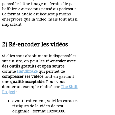
pen­sable ? Une image ne ferait-elle pas
l’affaire ? Avez-vous pensé au podcast ?
Ce format audio est beaucoup moins
éner­givore que la vidéo, mais tout aussi
impactant.
2) Ré-encoder les vidéos
Si elles sont abso­lument indis­pen­sables
sur un site, on peut les
ré-encoder avec
des outils gratuits et open source
comme
Handbrake
qui permet de
compresser ses vidéos
tout en gardant
une
qualité accep­table
. Pour vous
donner un exemple réalisé par
The Shift
Project
:
avant trai­tement, voici les carac­té­
ris­tiques de la vidéo de test
originale : format 1920×1080,