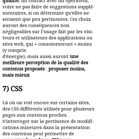
qualité
, un contact avec un opérateur,
voire ne pas faire de sugges­tions supplé­
men­taires, si on détermine qu’elles ne
seraient que peu perti­nentes. Ces choix
auront des consé­quences non
négli­geables sur l’usage fait par les visi­
teurs et utili­sa­teurs des appli­ca­tions ou
sites web, qui « consom­meront » moins
(y compris
d’énergie), mais aussi auront
une
meilleure perception de la qualité des
contenus proposés
:
proposer moins,
mais mieux
.
7) CSS
Là où on voit encore sur certains sites,
des CSS diffé­rents utilisés pour plusieurs
pages aux contenus proches.
S’interroger sur la perti­nence de modi­fi­
ca­tions mineures dans la présen­tation
des contenus peut permettre de