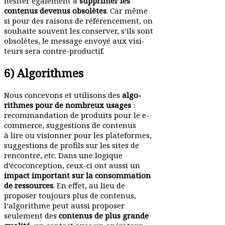
hésiter également à
supprimer les
contenus devenus obso­lètes
. Car même
si pour des raisons de réfé­ren­cement, on
souhaite souvent les conserver, s’ils sont
obso­lètes, le message envoyé aux visi­
teurs sera contre-productif.
6) Algorithmes
Nous concevons et utilisons des
algo­
rithmes pour de nombreux usages
:
recom­man­dation de produits pour le e-
commerce, sugges­tions de contenus
à lire ou visionner pour les plate­formes,
sugges­tions de profils sur les sites de
rencontre, etc. Dans une logique
d’écoconception, ceux-ci ont aussi un
impact important sur la consom­mation
de ressources
. En effet, au lieu de
proposer toujours plus de contenus,
l’algorithme peut aussi proposer
seulement des
contenus de plus grande