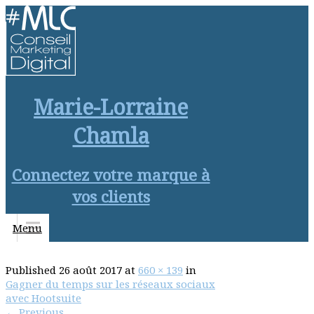
Marie-Lorraine
Chamla
Connectez votre marque à
vos clients
Menu
Published
26 août 2017
at
660 × 139
in
Gagner du temps sur les réseaux sociaux
avec Hootsuite
←
Previous