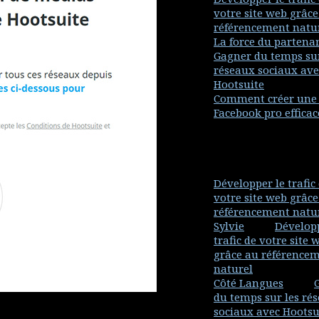
votre site web grâce
référencement natu
La force du partenar
Gagner du temps sur
réseaux sociaux ave
Hootsuite
Comment créer une
Facebook pro efficac
Commentaires récent
MLCwp-2016
dans
Développer le trafic
votre site web grâce
référencement natu
Sylvie
dans
Développ
trafic de votre site 
grâce au référence
naturel
Côté Langues
dans
du temps sur les ré
sociaux avec Hootsu