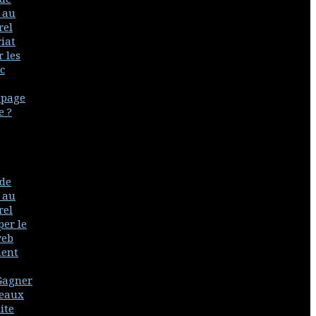
 au
rel
iat
 les
c
 page
e ?
s
 de
 au
rel
er le
web
ment
Gagner
seaux
ite