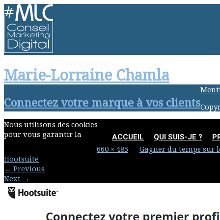
Marie-Lorraine Chamla
Menti
Connectez votre marque à vos clients
Copyr
Nous utilisons des cookies
pour vous garantir la
ACCUEIL
QUI SUIS-JE ?
P
Published
26 août 2017
at
660 × 485
in
Gagner du temps sur l
Hootsuite
←
Previous
Next
→