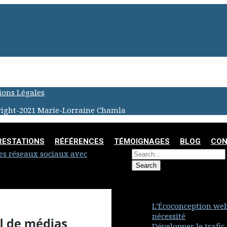
ons Légales
ight-2021 Marie-Lorraine Chamla
RESTATIONS
RÉFÉRENCES
TÉMOIGNAGES
BLOG
CON
es réseaux sociaux avec
Articles récents
L’Écoconception web
nécessité
Développer le trafic